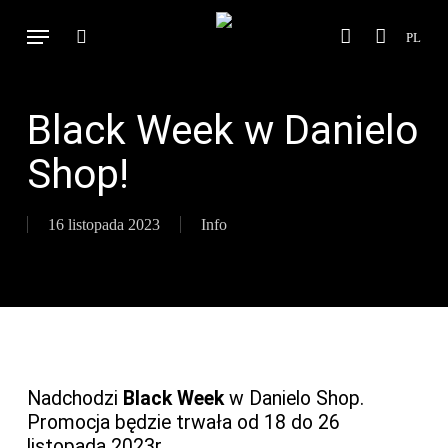
Skip
Menu
to
PL
search
account
Cart
Close
Cart
main
Search
content
Black Week w Danielo
Shop!
16 listopada 2023
Info
Nadchodzi
Black Week
w Danielo Shop.
Promocja będzie trwała od 18 do 26
listopada 2023r.